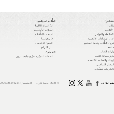
لمنتظمون
الطُّلاب المرتقبون
طالب
الدِّراسـات العُليــا
الأكاديمي
الطّـلاب الدَّوليّــون
التَّنظيميَّة والقوانين
الخدمات الطُّلابيَّـة
ت و الإرشادات الأكاديمية
خرِّيـجونــــا
ؤون الطُّلاب وخدمة المجتمع
التّعاون الأكاديمي
جامعة
دليل البرامج
ارات الكتابة
الخريجون
زيز مسالك التعلم
الصفات المُميِّزة لخرِّيجِ جامعةِ نزوى
رشاد والمتابعة الأكاديمية
معدل التراكمي
لإلكتروني للطـُّـلاب
ضم الينا في
© 2026, جامعة نزوى للاستفسار: 0096825446234