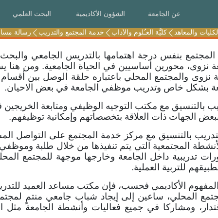
عن الجامعة
عن الجامعة
الشؤون الأكاديمية
الشؤون الأكاديمية
البحث العلمي
البحث العلمي
لكليات والمعاهد
لكليات والمعاهد
كليَّة العـُلوم والآداب
كليَّة العـُلوم والآداب
خدمة المجتمع والتدريب
خدمة المجتمع والتدريب
رسالة مساعد
رسالة مساعد
المجتمع بنفس درجة اهتمامها بالتدريس الجامعي والبحث
معة نزوى، محورين أساسيين في الحياة الجامعية. ومن هنا
عة نزوى والمجتمع المحلي باعتباره حلقة الوصل بين أقسام 
معة بشكل خاص وتدريب موظفي الجامعة في بعض الاحيان.
ب بالتنسيق مع مكتب التوجيه الوظيفي ومتابعة الخريجين ف
بعض الجهات ذات العلاقة بتخصصاتهم وإمكانية توظيفهم.
دريب بالتنسيق مع مركز خدمة المجتمع على التواصل الم
أنشطة المجتمعية التي يتم تنفيذها من خلال طلبة وموظفي
ت تدريبية داخل الجامعة وخارجها موجهة للمجتمع المحلي 
بيقهم للتربية العملية.
ى المفهوم الأكاديمي فحسب، فإن مكتب مساعد العميد للتدر
مجتمع المحلي، ساعين إلى إيجاد شباب جامعي منتمٍ لمجتمع
دار، ومشاركا في جميع فعاليات وأنشطة الجامعة مثل ال