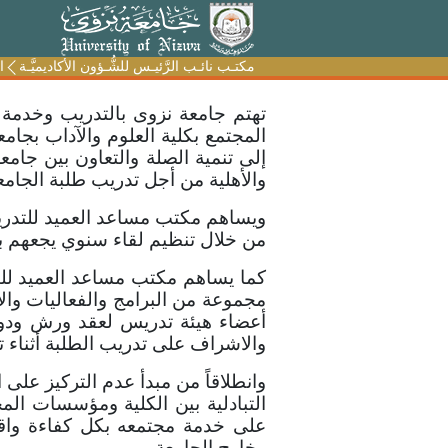
مكتـب نائـب الرَّئيـس للشُّـؤون الأكاديميَّـة
مكتـب نائـب الرَّئيـس للشُّـؤون الأكاديميَّـة
ا
ا
تهتم جامعة نزوى بالتدريب وخدمة 
المجتمع بكلية العلوم والآداب بجا
إلى تنمية الصلة والتعاون بين جام
والأهلية من أجل تدريب طلبة الجا
ويساهم مكتب مساعد العميد للتدري
من خلال تنظيم لقاء سنوي يجعهم ب
كما يساهم مكتب مساعد العميد للت
مجموعة من البرامج والفعاليات وال
أعضاء هيئة تدريس لعقد ورش ودورا
والاشراف على تدريب الطلبة أثناء تط
وانطلاقاً من مبدأ عدم التركيز عل
التبادلية بين الكلية ومؤسسات ال
على خدمة مجتمعه بكل كفاءة واقت
وخارج الجامعة.