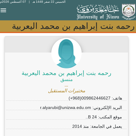
الخميس 22 صفر 1448 هـ
| 07 أغسطس 2026م
رحمه بنت إبراهيم بن محمد اليعربية
رحمه بنت إبراهيم بن محمد اليعربية
رحمه بنت إبراهيم بن محمد اليعربية
منسق
...
مختبرات المستقبل
هاتف: 009862446627(968+)
البريد الإلكتروني: r.alyarubi@unizwa.edu.om
موقع المكتب: B 24..
يعمل في الجامعة: منذ 2014