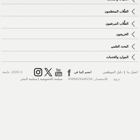
الطّلاب المنتظمون
الطُّلاب المرتقبون
الخريجون
البحث العلمي
الموارد والخدمات
اتصل بنا
|
دليل الموظفين
انضم الينا في
© 2026, جامعة
نزوى للاستفسار: 0096825446234
سياسة الخصوصية
|
سياسة النشر