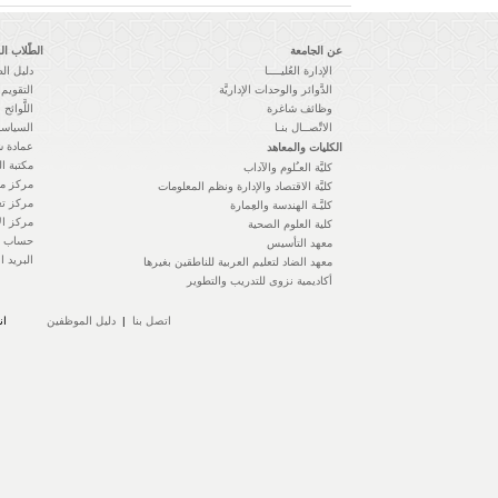
عن الجامعة
الطّلاب ا
الإدارة العُليــــا
دليل ال
الدَّوائر والوحدات الإداريَّة
التقويم 
وظائف شاغرة
اللَّوائح 
الاتِّصــال بنـا
السياسا
عمادة ش
الكليات والمعاهد
مكتبة ال
كليَّة العـُلوم والآداب
مركز مه
كليَّة الاقتصاد والإدارة ونظم المعلومات
مركز تع
كليَّـة الهندسة والعِمارة
مركز الإ
كلية العلوم الصحية
حساب ال
معهد التأسيس
البريد ا
معهد الضاد لتعليم العربية للناطقين بغيرها
أكاديمية نزوى للتدريب والتطوير
اتصل بنا
|
دليل الموظفين
ان