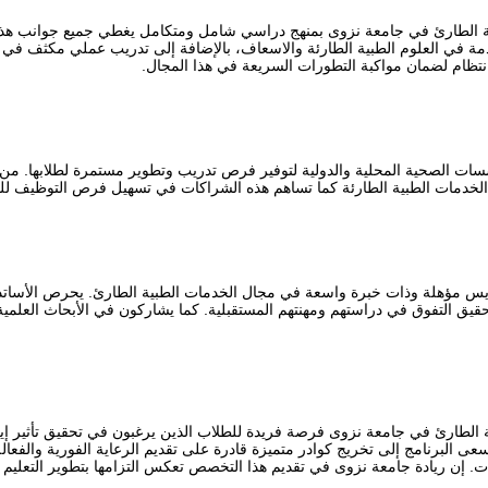
بية الطارئ في جامعة نزوى بمنهج دراسي شامل ومتكامل يغطي جميع جوانب ه
قدمة في العلوم الطبية الطارئة والاسعاف، بالإضافة إلى تدريب عملي مكثف ف
نتظام لضمان مواكبة التطورات السريعة في هذا المجال.
ت الصحية المحلية والدولية لتوفير فرص تدريب وتطوير مستمرة لطلابها. من 
لخدمات الطبية الطارئة كما تساهم هذه الشراكات في تسهيل فرص التوظيف ل
يس مؤهلة وذات خبرة واسعة في مجال الخدمات الطبية الطارئ. يحرص الأساتذة 
حقيق التفوق في دراستهم ومهنتهم المستقبلية. كما يشاركون في الأبحاث العلم
ة الطارئ في جامعة نزوى فرصة فريدة للطلاب الذين يرغبون في تحقيق تأثير 
 البرنامج إلى تخريج كوادر متميزة قادرة على تقديم الرعاية الفورية والفعالة
ت. إن ريادة جامعة نزوى في تقديم هذا التخصص تعكس التزامها بتطوير التعليم