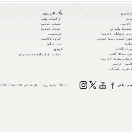
لمنتظمون
الطُّلاب المرتقبون
طالب
الدِّراسـات العُليــا
الأكاديمي
الطّـلاب الدَّوليّــون
التَّنظيميَّة والقوانين
الخدمات الطُّلابيَّـة
ت و الإرشادات الأكاديمية
خرِّيـجونــــا
ؤون الطُّلاب وخدمة المجتمع
التّعاون الأكاديمي
جامعة
دليل البرامج
ارات الكتابة
الخريجون
زيز مسالك التعلم
الصفات المُميِّزة لخرِّيجِ جامعةِ نزوى
رشاد والمتابعة الأكاديمية
معدل التراكمي
لإلكتروني للطـُّـلاب
ضم الينا في
© 2026, جامعة نزوى للاستفسار: 0096825446234