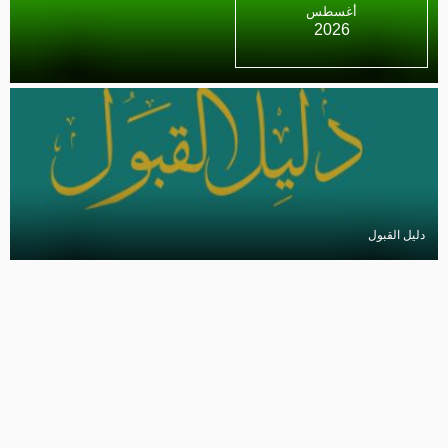
أغسطس
2026
منح تحتضن فعالية مجتمعية وترفيهية ضمن مسابقة العطاء الكبرى
أرشيف الأخبار
الجامعة في عيون الصحافة
|
دليل القبول
جامعة نزوى تنظم ورشة تدريبية في "تشكيل الأقمشة" لجمعيات المرأة العمانية
بالداخلية
أرشيف الأخبار
الجامعة في عيون الصحافة
|
برنامج ثمار
تواصل معنا - عمادة القبول والتسجيل
جامعة نزوى تشارك في الملتقى التعريفي لمؤسسات التعليم العالي بولاية صحار