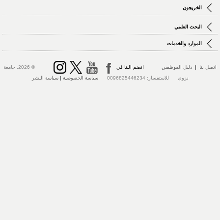
الخريجون
البحث العلمي
الموارد والخدمات
تصل بنا
|
دليل الموظفين
انضم الينا في
© 2026, جامعة
نزوى للاستفسار: 0096825446234
سياسة الخصوصية
|
سياسة النشر