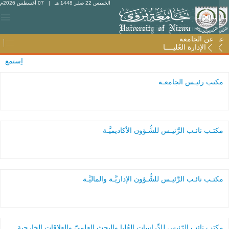
الخميس 22 صفر 1448 هـ
| 07 أغسطس 2026م
عن الجامعة
عن الجامعة
الإدارة العُليــــا
الإدارة العُليــــا
اِستمع
مكتب رئيـس الجامعـة
مكتـب نائـب الرَّئيـس للشُّـؤون الأكاديميَّـة
مكتـب نائـب الرَّئيـس للشُّـؤون الإداريَّـة والماليَّـة
مكتب نائب الرّئيس للدِّراسات العُليا والبحث العلميّ والعلاقات الخارجية