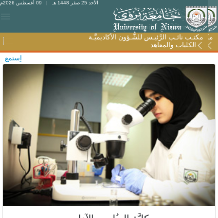
الأحد 25 صفر 1448 هـ
| 09 أغسطس 2026م
مكتـب نائـب الرَّئيـس للشُّـؤون الأكاديميَّـة
مكتـب نائـب الرَّئيـس للشُّـؤون الأكاديميَّـة
الكليات والمعاهد
الكليات والمعاهد
اِستمع