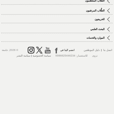
الطّلاب المنتظمون
الطُّلاب المرتقبون
الخريجون
البحث العلمي
الموارد والخدمات
تصل بنا
|
دليل الموظفين
انضم الينا في
© 2026, جامعة
نزوى للاستفسار: 0096825446234
سياسة الخصوصية
|
سياسة النشر