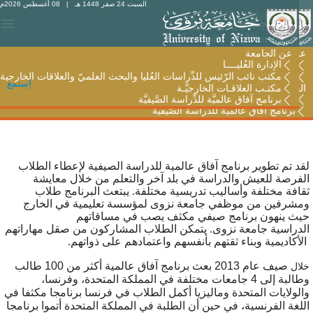
السبت 24 صفر 1448 هـ
| 08 أغسطس 2026م
عن الجامعة
عن الجامعة
الإدارة العُليــــا
الإدارة العُليــــا
مكتب نائب الرّئيس للدِّراسات العُليا والبحث العلميّ والعلاقات
مكتب نائب الرّئيس للدِّراسات العُليا والبحث العلميّ والعلاقات الخارجية
اِستمع
الخارجية
مكتـب العلاقـات الخارجيَّـة
مكتـب العلاقـات الخارجيَّـة
برنامج آفاق عالميَّة للدِّراسة الصَّيفيَّة
برنامج آفاق عالميَّة للدِّراسة الصَّيفيَّة
قد تم تطوير برنامج آفاق عالمية للدراسة الصيفية لإعطاء الطلاب
لفرصة للعيش والدراسة في بلد آخر والتعلم من خلال معايشة
قافة مختلفة وأساليب تدريسية مختلفة. يبتعث البرنامج طلاب
مشرفين من موظفي جامعة نزوى لمؤسسة تعليمية في الخارج
يث ينهون برنامج صيفي مكثف يصب في مساقاتهم
لدراسية جامعة نزوى. يتمكن الطلاب المشاركون من صقل مهاراتهم
لأكاديمية وبناء ثقتهم بأنفسهم واعتمادهم على ذواتهم.
صيف عام 2013 بعث برنامج آفاق عالمية أكثر من 100 طالب
لال
وطالبة إلى 4 جامعات مختلفة في المملكة المتحدة، وفرنسا،
الولايات المتحدة وماليزيا أكمل الطلاب في فرنسا برنامجا مكثفا في
للغة الفرنسية، في حين أن الطلبة في المملكة المتحدة أتموا برنامجا