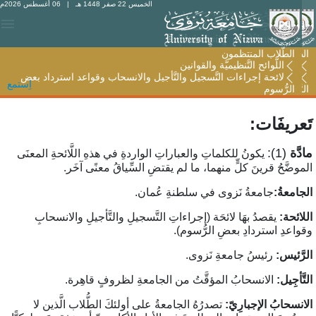
الخميس 22 صفر 1448 هـ
| 06 أغسطس 2026م
الطّلاب المنتظمون
الطّلاب المنتظمون
اللَّوائح التَّنظيميَّة والقوانين
اللَّوائح التَّنظيميَّة والقوانين
لائحة إجراءات التَّسجيل والتَّأجيل والانسحاب وقواعد استرداد بعض
لائحة إجراءات التَّسجيل والتَّأجيل والانسحاب وقواعد استرداد بعض
اِستمع
الرُّسوم
الرُّسوم
َعريفَات:
ادَّة
(1):
يكونُ للكلماتِ والعباراتِ الواردةِ في هذهِ اللَّائحةِ المعنَى
لموضَّحُ قرينَ كلٍّ منهما، ما لم يقتضِ السِّياقُ معنًى آخَر.
لجامعةُ:
جامعةُ نَزوى في سلطنةِ عُمان.
للائحة:
يقصدُ بهَا لائحَة (إجراءاتِ التَّسجيلِ والتَّأجيلِ والانسحابِ
قواعدِ استردادِ بعضِ الرُّسوم).
لرَّئيس:
رئيسُ جامعةِ نَزوى.
تَّأجِيل:
الانسحابُ المؤقَّتُ من الجامعةِ لظروفٍ قاهِرة.
لانسحابُ الإجبارِيّ
:
تصدرُهُ الجامعةُ على أولئكَ الطُّلاب الَّذين لا