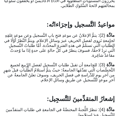
حرزُونَ المستوياتِ المطلوبةَ في الأداءِ الأكاديميِّ أو يخفقونَ سلوكيًّا
مخالفتِهم لائحةَ السُّلوكِ الطُّلابي.
واعيدُ التَّسجيل وإجرَاءاتُه:
ادَّة
(2):
يتمُّ الإعلانُ عن موعدِ فتحِ بابِ التَّسجيل وعن موعدِ غلقِهِ
جامعةِ نَزوى لفصلِ الخريفِ عبرَ وسائلِ الإعلام, ويتمُّ النَّظرُ أوَّلًا في
لطَّلباتِ الَّتي تستلَمُ في هذهِ الفترةِ المحدَّدة. أمَّا طلباتُ التَّسجيلِ
لَّتي ترِدُ لاحقًا، فسوفَ ينظرُ في كلِّ حالةٍ على حدةٍ إذَا ما وُجدتْ
قاعدُ شاغِرة.
ادَّة
(3):
للجامعةِ أن تقبلَ طلباتِ التَّسجيلِ لفصلِ الرَّبيعِ لجميعِ
لتَّخصُّصاتِ الَّتي تقدِّمُها الجامعةُ؛ حيثُ يتمُّ استلامُ الطَّلباتِ قبلَ شهرٍ
ن آخرِ يومٍ للدِّراسةِ في فصلِ الخريف، وسوفَ تعلنُ الجامعةُ عن
خرِ موعدٍ للتَّسجيلِ عن طريقِ وسائلِ الإعلام.
شعارُ المتقدِّمينَ للتَّسجِيل:
ادَّة
(4):
تنظرُ اللَّجنةُ المختصَّةُ في الجامعةِ في طلباتِ المتقدِّمينَ
لتَّسجيلِ عندَ استلامِها.