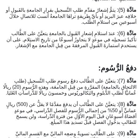
ادَّة
(5):
يتمُّ إشعارُ مقدِّمِ طلبِ التَّسجيلِ بقرارِ الجامعةِ بالقَبولِ أو
لافِه عبرَ البريدِ أو بأيِّ طريقةٍ تراهَا الجامعةُ أنسبَ للاتصالِ خلالَ
سبوعينِ من استلامِ الطَّلب.
ادَّة
(6):
عندَ استلامِ إشعارِ القَبول بالجامعةِ يتعيَّنُ على الطَّالب
أكيدُ تسجيلِه في موعدٍ لا يتجاوزُ أسبوعًا من تاريخِ الاستِلام, على أن
ستخدمَ استمارةَ القَبولِ المرفقةَ من قِبلِ الجامعةِ مع الإشعَار.
فعُ الرُّسُوم:
ادَّة
(7):
يتعيَّنُ على الطَّالب دفعُ رسومِ طلبِ التَّسجيلِ (طلبِ
الالتحاقِ بالجامعة) المقرَّرةِ من قِبلِ الجامعَة، وهذهِ الرُّسومِ (20) ريالًا
ُمانيًّا لطلبِ الدُّبلومِ والبَكالوريُوس وخمسونَ ريالًا للدِّراساتِ العُليَا.
ادَّة
(8):
يتعيَّنُ على الطَّالب أن يدفعَ مقدَّمًا لا يقلُّ عن (500) ريالٍ
عمانيٍّ أو 50% من إجمالي الرُّسومِ للفصلِ الدِّراسي، في موعدٍ
قصَاهُ أسبوعَانِ قبلَ اليومِ الأوَّلِ من فترةِ الدِّراسة، ولن يسمحَ
لطالبِ بدخُولِ الفصلِ قبلَ تسديدِ هذَا المبلَغ.
ادَّة
(9):
على الطَّالب تسويةُ وضعِه الماليِّ مع القسمِ الماليِّ