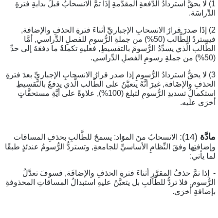
1) لا يحقُّ استردادُ الدُّفعةِ المقدَّمةِ إذَا تمَّ الانسحابُ قبلَ بدايةِ فترةِ
لدِّراسَة.
2) إذَا صدرَ قرارُ الانسحابِ الإجباريِّ أثناءَ فترةِ الحذفِ والإضافة,
فيستردُ الطَّالب (50%) من جملةِ الرُّسومِ للفصلِ الدِّراسي, أمَّا
لطَّالب الَّذي يسدِّدُ الرُّسومَ بالتقسيطِ, فعليهِ تكملةُ ما دفعَهُ إلى حدِّ
3) لا يحقُّ استردادُ الرُّسومِ إذا صدر قرارُ الانسحابِ الإجباريِّ بعدَ فترةِ
لحذفِ والإضَافة, غيرَ أنَّهُ يتعيَّنُ على الطَّالب الَّذي يدفعُ بالتَّقسيطِ
استكمالُ تسديدِ الرُّسومِ لتبلغ (100%), علاوةً على أيَّةِ مستحقَّاتٍ
خرَى علَيه.
ادَّة
(14):
الانسحابُ منَ الموَاد: يسمحُ للطَّالبِ بحذفِ المساقات
إضافتِها وفقَ النِّظامِ الأساسيِّ للجامعةِ, وتستردُّ الرُّسومُ عندئذٍ طبقًا
ما يأتي:
 إذا تمَّ حذفُ المقرَّرِ أثناءَ فترةِ الحذفِ والإضافَة, فسوفَ تعدَّلُ
لرُّسوم, فلا تردُّ للطَّالبِ بل يتعيَّنُ عليهِ استبدالُ المساقاتِ المحذوفةِ
إضافةِ أخرَى.