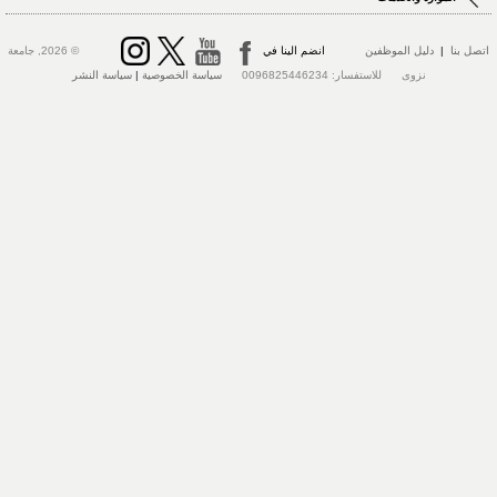
تصل بنا
|
دليل الموظفين
انضم الينا في
© 2026, جامعة
نزوى للاستفسار: 0096825446234
سياسة الخصوصية
|
سياسة النشر