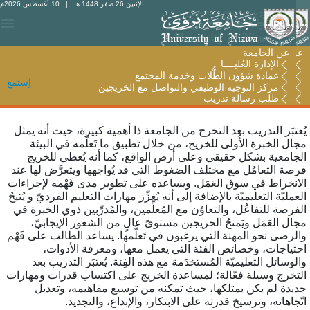
الإثنين 26 صفر 1448 هـ
| 10 أغسطس 2026م
عن الجامعة
عن الجامعة
الإدارة العُليــــا
الإدارة العُليــــا
عمادة شؤون الطُّلاب وخدمة المجتمع
عمادة شؤون الطُّلاب وخدمة المجتمع
اِستمع
مركز التوجيه الوظيفي والتواصل مع الخريجين
مركز التوجيه الوظيفي والتواصل مع الخريجين
طلب رسالة تدريب
طلب رسالة تدريب
ُعتبَر التدريب بعد التخرج من الجامعة ذا أهمية كبيرة، حيث أنه يمثل
جال الخبرة الأُولى للخريج، من خلال تطبيق ما تَعلَّمه في البيئة
لجامعية بشكل حقيقي وعلى أرض الواقع، كما أنه يُعطي للخريج
رصة التعامُل مع مختلف الضغوط التي قد يُواجهها ويتعرَّض لها عند
لانخراط في سوق العَمَل. ويساعده على تطوير مدى فَهْمه لإجراءات
لعمليّة التعليميّة بالإضافة إلى أنه يُعزِّز مهارات التعليم الفرديّ و يُتيحُ
لفرصة للتفاعُل، والتعاوُن مع المُعلِّمين، والمُدرِّبين ذوي الخبرة في
جال العَمَل ويَمنحُ الخريجين مستوىً عالٍ من الشعور الإيجابيّ،
الرضى نحو المهنة التي يرغبون في تَعلُّمها. يساعد الطالب على فَهْم
حتياجات، وخصائص الفئة التي يعمل معها، ومعرفة الأدوات،
الوسائل التعليميّة المُستخدَمة مع هذه الفِئة. يُعتبَر التدريب بعد
لتخرج وسيلة فعّالة؛ لمساعدة الخريج على اكتساب قدرات ومهارات
ديدة لم يكن يمتلكها، حيث تمكنه من توسيع مفاهيمه، وتعديل
تّجاهاته، وترسيخ قدرته على الابتكار، والإبداع، والتجديد.