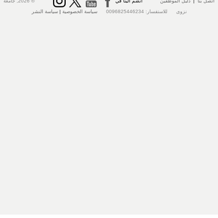
تصل بنا
|
دليل الموظفين
انضم الينا في
© 2026, جامعة
نزوى للاستفسار: 0096825446234
سياسة الخصوصية
|
سياسة النشر