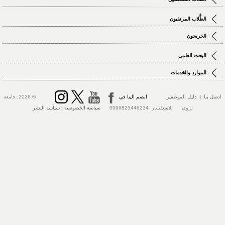
الطُّلاب المرتقبون
الخريجون
البحث العلمي
الموارد والخدمات
اتصل بنا
|
دليل الموظفين
انضم الينا في
© 2026, جامعة
نزوى للاستفسار: 0096825446234
سياسة الخصوصية
|
سياسة النشر