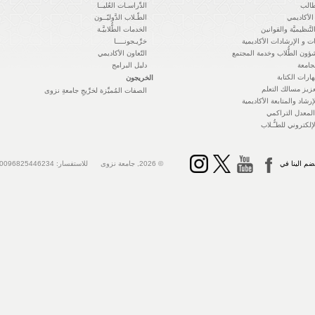
طالب
الدِّراسـات العُليــا
الأكاديمي
الطّـلاب الدَّوليّــون
التَّنظيميَّة والقوانين
الخدمات الطُّلابيَّـة
ت و الإرشادات الأكاديمية
خرِّيـجونــــا
ؤون الطُّلاب وخدمة المجتمع
التّعاون الأكاديمي
جامعة
دليل البرامج
ارات الكتابة
الخريجون
زيز مسالك التعلم
الصفات المُميِّزة لخرِّيجِ جامعةِ نزوى
رشاد والمتابعة الأكاديمية
معدل التراكمي
لإلكتروني للطـُّـلاب
ضم الينا في
© 2026, جامعة نزوى للاستفسار: 0096825446234