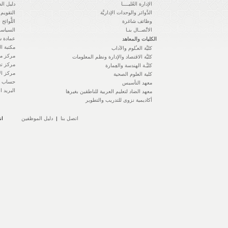
الإدارة العُليــــا
دليل ال
الدَّوائر والوحدات الإداريَّة
التقويم 
وظائف شاغرة
اللَّوائح 
الاتِّصــال بنـا
السياسا
عمادة ش
الكليات والمعاهد
مكتبة ال
كليَّة العـُلوم والآداب
مركز مه
كليَّة الاقتصاد والإدارة ونظم المعلومات
مركز تع
كليَّـة الهندسة والعِمارة
مركز الإ
كلية العلوم الصحية
حساب ال
معهد التأسيس
البريد ا
معهد الضاد لتعليم العربية للناطقين بغيرها
أكاديمية نزوى للتدريب والتطوير
اتصل بنا
|
دليل الموظفين
ان