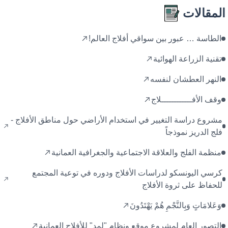
المقالات
الطاسة … عبور بين سواقي أفلاج العالم!
تقنية الزراعة الهوائية
النهر العطشان لنفسه
وقف الأفــــــــــــلاج
مشروع دراسة التغيير في استخدام الأراضي حول مناطق الأفلاج -
فلج الدريز نموذجاً
منظمة الفلج والعلاقة الاجتماعية والجغرافية العمانية
كرسي اليونسكو لدراسات الأفلاج ودوره في توعية المجتمع
للحفاظ على ثروة الأفلاج
وَعَلامَاتٍ وَبِالنَّجْمِ هُمْ يَهْتَدُونَ
التصور العام لمشروع موقع ونظام "لمد" للأفلاج العمانية