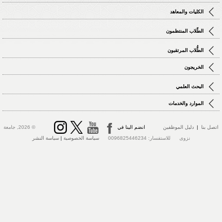
الكليات والمعاهد
الطّلاب المنتظمون
الطُّلاب المرتقبون
الخريجون
البحث العلمي
الموارد والخدمات
 بنا
|
دليل الموظفين
انضم الينا في
© 2026, جامعة
نزوى للاستفسار: 0096825446234
سياسة الخصوصية
|
سياسة النشر