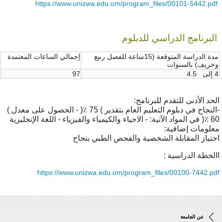
https://www.unizwa.edu.om/program_files/00101-5442.p
رنامج الدراسي للدبلوم
مدة الدراسة المتوقعة (15ساعة للفصل ربيع
إجمالي الساعات المعتمدة
يف) بالسنوات
97
د الأدنى للتقدم للبرنامج:
-النجاح في دبلوم التعليم العام بتقدير ) 75 ٪( - الحصول على معدل )
يزية
ومات إضافية:
ياز المقابلة الشخصية والفحص الطبي بنجاح
خطة الدراسية :
https://www.unizwa.edu.om/program_files/00100-7442.
عن الجامعة