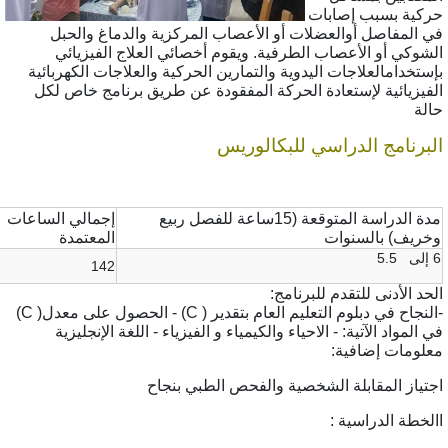
ية بسبب إصابات
المفاص
ل أو
العضلات
أو الأعصاب المركزية والدماغ والحبل
وكي أو الأعصاب الطرفية. ويقوم أخصائي العلاج الفيزيائي
تخدام
العلاجات اليدوية والتمارين الحركية والعلاجات الكهربائية
يزيائية لإستعادة الحركة المفقودة عن طريق برنامج خاص لكل
ة
برنامج الدراسي للبكالوريس
مدة الدراسة المتوقعة (15ساعة للفصل ربيع
إجمالي الساعات
ريف) بالسنوات
المعتمدة
142
د الأدنى للتقدم للبرنامج:
-النجاح في دبلوم التعليم العام بتقدير ( C) - الحصول على معدل( C)
المواد الآتية: - الاحياء والكيمياء و الفيزياء - اللغة الإنجليزية
ومات إضافية:
ياز المقابلة الشخصية والفحص الطبي بنجاح
خطة الدراسية :