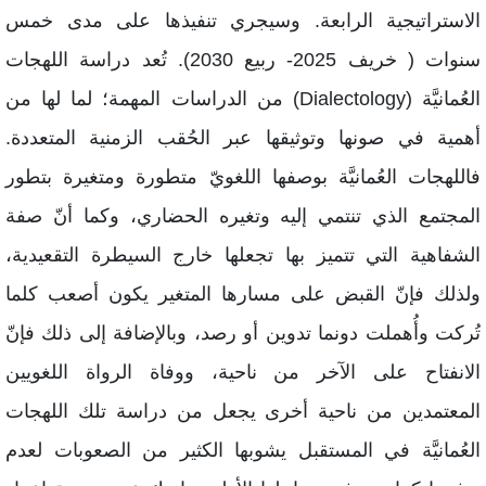
لاستراتيجية الرابعة. وسيجري تنفيذها على مدى خمس
سنوات ( خريف 2025- ربيع 2030). تُعد دراسة اللهجات
العُمانيَّة (Dialectology) من الدراسات المهمة؛ لما لها من
همية في صونها وتوثيقها عبر الحُقب الزمنية المتعددة.
اللهجات العُمانيَّة بوصفها اللغويّ متطورة ومتغيرة بتطور
لمجتمع الذي تنتمي إليه وتغيره الحضاري، وكما أنّ صفة
لشفاهية التي تتميز بها تجعلها خارج السيطرة التقعيدية،
لذلك فإنّ القبض على مسارها المتغير يكون أصعب كلما
ُركت وأُهملت دونما تدوين أو رصد، وبالإضافة إلى ذلك فإنّ
لانفتاح على الآخر من ناحية، ووفاة الرواة اللغويين
لمعتمدين من ناحية أخرى يجعل من دراسة تلك اللهجات
لعُمانيَّة في المستقبل يشوبها الكثير من الصعوبات لعدم