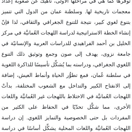
وفرها كما هي في مراحلها الأولى، ناهيك عن صعوبة إعداد
عجمات تاريخية لها. وسلطنة عمان من الدول التي تتميز
تنوع لغوي كبير، نتيجة للتنوع الجغرافي والثقافي، لذا فإنّ
نشاء الخطة الاستراتيجية لدراسة اللهجات العُمانيَّة في مركز
لخليل بن أحمد الفراهيدي للدراسات العربية والإنسانيّة في
امعة نزوى، يهدف إلى صون وجمع وتوثيق ذلك التنوع
للغوي الجغرافي، ودراسته بما يُشكِّل تأسيسًا للذاكرة اللغوية
ي سلطنة عُمان، فمع تطوُّر الحياة وأنماط العيش، إضافة
لى الانفتاح الكبير والتداخل مع الشعوب المختلفة، بدأتْ
للهجات العُمانيَّة في الاختلاط باللهجات غير العُمانيَّة واللغات
لأخرى، مما شكَّل تحدّيًا في الحفاظ على الكثير من
لمفردات بل حتى الخصوصية والتمايز اللغوي. إن دراسة
للهجات العُمانيَّة واللغات المحلية يشكِّل أساسًا في دراسة