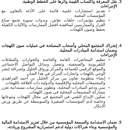
نقل المعرفة واكتساب القيمة وأثرها على الخطط الوطنية.
الإجراءات
تقديم استشارات علمية قائمة على الأدلة بالتعاون مع
المؤسسات المعنية.
تنظيم مؤتمرات، حلقات نقاش، وندوات سنوية تجمع صناع
القرار والممارسين لمناقشة أفضل الممارسات والآليات الكفيلة
بحفظ وصون اللهجات.
إشراك المجتمع المحلي وأصحاب المصلحة في عمليات صون اللهجات
وضمان استدامة المبادرات المحلية.
الإجراءات
تنظيم المحاضرات العامة والخاصة والحوارات والمقابلات
التلفزيونية والصحفية، وتفعيل وسائل التواصل الاجتماعي
والموقع الرقمي للجماعة والمركز ورواق الخليل وإشراقة لنشر
الوعي باللهجات وانجازات المركز في هذا الشأن.
إنشاء منظومة تعاون بين مركز الخليل بن أحمد الفراهيدي
والمجتمعات المحلية والإقليمية والدولية ذات العلاقة باللهجات.
تبني ودعم المبادرات المحلية، وتطوير ممارسات مستدامة تعزز
مشاركة المجتمعات المحلية في صون اللهجات.
تمكين الإبداع التقني في المجتمع في مجال اللهجات وتنوعاتها
وخاصة لدى المؤسسات الصغيرة والمتوسطة عن طريق ورش
الابتكار.
ضمان الاستدامة والسمعة المؤسسية من خلال تعزيز الاستدامة المالية
والمؤسسية وبناء شراكات دولية لدعم استمرارية المشروع وريادته.