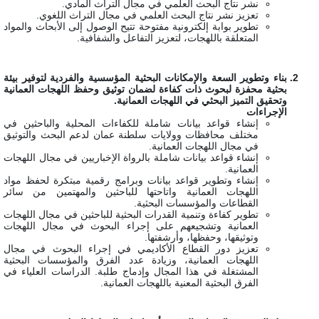
نشر نتاج البحث العلمي في مجال التراث المادي.
تعزيز نشر نتاج البحث العلمي في مجال التراث اللغوي.
تطوير بوابة إلكترونية مفتوحة تتيح الوصول إلى الأبحاث والمواد
المتعلقة باللهجات، لتعزيز التفاعل والشفافية.
بناء وتطوير السعة والإمكانات البحثية المؤسسية والفردية لتوفير بيئة
بحثية محفزة لبحوث ذات كفاءة لضمان توثيق وحفظ اللهجات العمانية
وتحقيق التميز البحثي في اللهجات العمانية.
الإجراءات
إنشاء قواعد بيانات شاملة للكفاءات المحلية والباحثين في
مختلف محافظات وولايات سلطنة عمان لدعم البحث والتوثيق
في مجال اللهجات العمانية.
إنشاء قواعد بيانات شاملة بالرواة الإخباريين في مجال اللهجات
العمانية.
إنشاء وتطوير قواعد بيانات وبرامج رقمية مبتكرة لحفظ مواد
اللهجات العمانية واتاحتها للباحثين والمهتمين من سائر
القطاعات والمؤسسات البحثية.
تطوير كفاءة وتنمية القدرات البحثية للباحثين في مجال اللهجات
العمانية وتشجيعهم على إجراء البحوث في مجال اللهجات
وتوثيقها، وحفظها، وأرشفتها.
تعزيز دور القطاع الأكاديمي في إجراء البحوث في مجال
اللهجات العمانية، وزيادة عدد الفرق والمؤسسات البحثية
المشتغلة في هذا المجال وإدماج طلبة. الدراسات العلياء في
الفرق البحثية المعنية باللهجات العمانية.