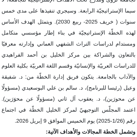
يما الإستراتيجيّة الرابعة. وسيجري تنفيذها على مدى خمس
سنوات ( خريف 2025- ربيع 2030). ويتمثل الهدف الأساس
هذه الخطّة الإستراتيجيّة في بناء إطار مؤسسي متكامل
مستدام لدراسات التراث الشفهي العماني وإدارته معرفيًا
التعاون والشراكة بين مركز الخليل بن أحمد الفراهيدي
لدراسات العربيّة والإنسانيّة وقسم اللغة العربيّة بكلية العلوم
الآداب بالجامعة. يتكون فريق إدارة الخطّة من: د. شفيقة
عيل (رئيسا للبرنامج)، د. سالم بن علي البوسعيدي (مسؤولًا
ن محورَين)، د. يعقوب آل ثاني (مسؤولًا عن محوَرَين).
عتمد المجلّس التوجيهيّ لمركز الخليل الخطّة في اجتماع
1/2-2025) يوم الخميس الموافق 9 إبريل 2026.
تشمل الخطة المجالات والأهداف الآتية: