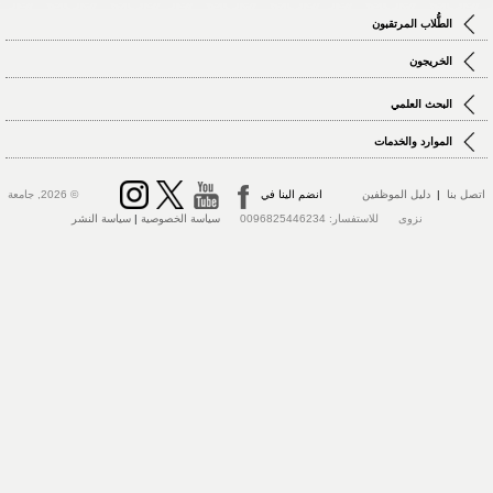
الطُّلاب المرتقبون
الخريجون
البحث العلمي
الموارد والخدمات
تصل بنا
|
دليل الموظفين
انضم الينا في
© 2026, جامعة
نزوى للاستفسار: 0096825446234
سياسة الخصوصية
|
سياسة النشر