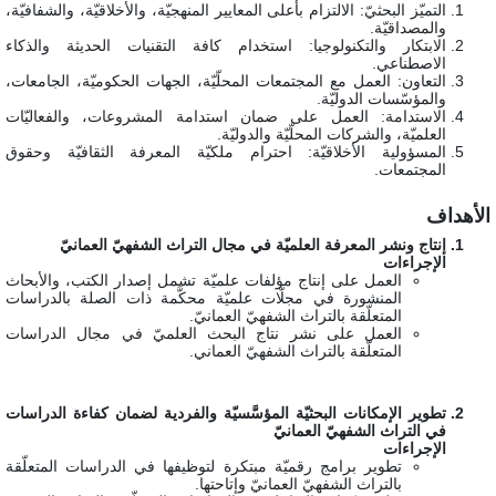
التميّز البحثيّ: الالتزام بأعلى المعايير المنهجيّة، والأخلاقيّة، والشفافيّة،
والمصداقيّة.
الابتكار والتكنولوجيا: استخدام كافة التقنيات الحديثة والذكاء
الاصطناعي.
التعاون: العمل مع المجتمعات المحلّيّة، الجهات الحكوميّة، الجامعات،
والمؤسّسات الدوليّة.
الاستدامة: العمل على ضمان استدامة المشروعات، والفعاليّات
العلميّة، والشركات المحلّيّة والدوليّة.
المسؤولية الأخلاقيّة: احترام ملكيّة المعرفة الثقافيّة وحقوق
المجتمعات.
لأهداف
إنتاج ونشر المعرفة العلميّة في مجال التراث الشفهيّ العمانيّ
الإجراءات
العمل على إنتاج مؤلفات علميّة تشمل إصدار الكتب، والأبحاث
المنشورة في مجلّات علميّة محكَّمة ذات الصلة بالدراسات
المتعلّقة بالتراث الشفهيّ العمانيّ.
العمل على نشر نتاج البحث العلميّ في مجال الدراسات
المتعلّقة بالتراث الشفهيّ العماني.
تطوير الإمكانات البحثيّة المؤسَّسيّة والفردية لضمان كفاءة الدراسات
في التراث الشفهيّ العمانيّ
الإجراءات
تطوير برامج رقميّة مبتكرة لتوظيفها في الدراسات المتعلّقة
بالتراث الشفهيّ العمانيّ وإتاحتها.