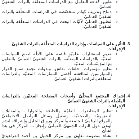
تطوير كفاءة التعامل مع الدراسات المتعلّقة بالتراث الشفهيّ
العمانيّ.
إدماج وتدريب كوادر متخصّصة في الدراسات المتعلّقة بالتراث
الشفهيّ العمانيّ.
التطبيق العمليّ لآليّات البحث في الدراسات المتعلّقة بالتراث
الشفهيّ العمانيّ.
التأثير على السياسات وإدارة الدراسات المتعلّقة بالتراث الشفهيّ
الإجراءات
تقديم استشارات علميّة قائمة على الأدلّة لصنع السياسات
المعنيّة بالدراسات المتعلّقة بالتراث الشفهيّ العمانيّ بالتعاون
مع المؤسّسات المعنيّة.
تنظيم مؤتمرات، حلقات نقاش، وندوات تجمع صناع القرار
والممارسين لمناقشة أفضل الممارسات المعنيّة بالدراسات
المتعلّقة بالتراث الشفهيّ العمانيّ.
إشراك المجتمع المحلّيّ وأصحاب المصلحة المعنيّين بالدراسات
المتّصلة بالتراث الشفهيّ العمانيّ
الإجراءات
تنظيم المحاضرات العامّة والخاصّة والحوارات والمقابلات
التلفزيونيّة والصحفيّة، وتفعيل وسائل التواصل الاجتماعيّ
والموقع الرقميّ للجامعة والمركز ورواق الخليل وإشراقة لنشر
الوعي حول التراث الشفهيّ العمانيّ وإنجازات المركز في هذا
الشأن.
إنشاء منظومة تعاون بين مركز الخليل بن أحمد الفراهيديّ