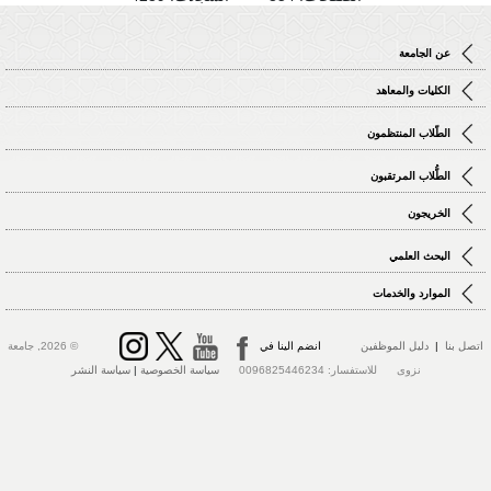
عن الجامعة
الكليات والمعاهد
الطّلاب المنتظمون
الطُّلاب المرتقبون
الخريجون
البحث العلمي
الموارد والخدمات
اتصل بنا
|
دليل الموظفين
انضم الينا في
© 2026, جامعة
نزوى للاستفسار: 0096825446234
سياسة الخصوصية
|
سياسة النشر