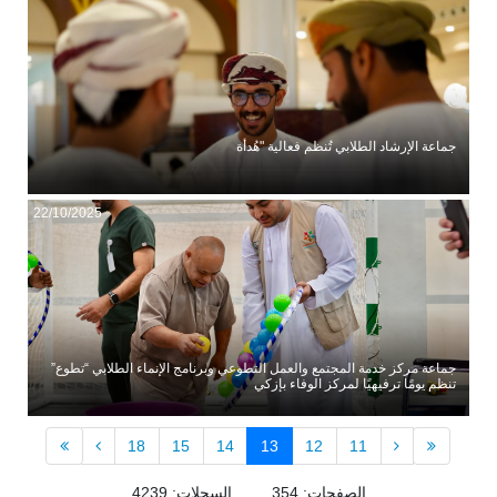
جماعة الإرشاد الطلابي تُنظم فعالية "هُدأة
22/10/2025
جماعة مركز خدمة المجتمع والعمل التطوعي وبرنامج الإنماء الطلابي “تطوع”
تنظم يومًا ترفيهيًا لمركز الوفاء بإزكي
18
15
14
13
12
11
الصفحات: 354 السجلات: 4239