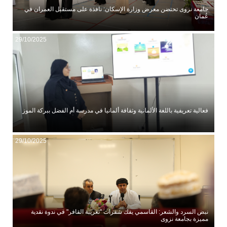
جامعة نزوى تحتضن معرض وزارة الإسكان: نافذة على مستقبل العمران في
عُمان
29/10/2025
فعالية تعريفية باللغة الألمانية وثقافة ألمانيا في مدرسة أم الفضل ببركة الموز
29/10/2025
نبض السرد والشعر: القاسمي يفك شفرات "تغريبة القافر" في ندوة نقدية
مميزة بجامعة نزوى