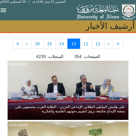
الخميس 22 صفر 1448 هـ
| 06 أغسطس 2026م
أرشيف الأخبار
أرشيف الأخبار
18
15
14
13
12
11
الصفحات: 354 السجلات: 4239
04/11/2025
على هامش الملتقى الطلابي الإبداعي العربي... الطلبة العرب يجتمعون على
منصة الإبداع بجامعة نزوى لتقييم بحوثهم العلمية والفكرية
02/11/2025