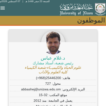
الجمعة 23 صفر 1448 هـ
| 07 أغسطس 2026م
الموظفون
الموظفون
د.غلام عباس
رئيس شعبة، أستاذ مشارك
علوم الحياة والكيميــاء-شعبة الكيمياء
كلية العلوم والآداب
هاتف: 25446200(968+)
محول: 727
البريد الإلكتروني: abbashej@unizwa.edu.om
موقع المكتب: 32-15
يعمل في الجامعة: منذ 2012