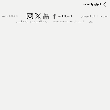
الموارد والخدمات
اتصل بنا
|
دليل الموظفين
انضم الينا في
© 2026, جامعة
نزوى للاستفسار: 0096825446234
سياسة الخصوصية
|
سياسة النشر