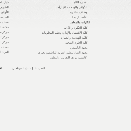
الإدارة العُليــــا
دليل ال
الدَّوائر والوحدات الإداريَّة
التقويم 
وظائف شاغرة
اللَّوائح 
الاتِّصــال بنـا
السياسا
عمادة ش
الكليات والمعاهد
مكتبة ال
كليَّة العـُلوم والآداب
مركز مه
كليَّة الاقتصاد والإدارة ونظم المعلومات
مركز تع
كليَّـة الهندسة والعِمارة
مركز الإ
كلية العلوم الصحية
حساب ال
معهد التأسيس
البريد ا
معهد الضاد لتعليم العربية للناطقين بغيرها
أكاديمية نزوى للتدريب والتطوير
اتصل بنا
|
دليل الموظفين
ان