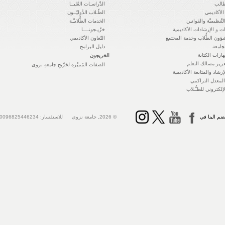
طالب
الدِّراسـات العُليــا
الأكاديمي
الطّـلاب الدَّوليّــون
التَّنظيميَّة والقوانين
الخدمات الطُّلابيَّـة
ت و الإرشادات الأكاديمية
خرِّيـجونــــا
ؤون الطُّلاب وخدمة المجتمع
التّعاون الأكاديمي
جامعة
دليل البرامج
ارات الكتابة
الخريجون
زيز مسالك التعلم
الصفات المُميِّزة لخرِّيجِ جامعةِ نزوى
رشاد والمتابعة الأكاديمية
معدل التراكمي
لإلكتروني للطـُّـلاب
ضم الينا في
© 2026, جامعة نزوى للاستفسار: 0096825446234