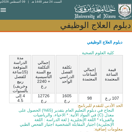
السبت 24 صفر 1448 هـ
| 09 أغسطس 2026م
دبلوم العلاج الوظيفي
دبلوم العلاج الوظيفي
دبلوم العلاج الوظيفي
كلية العلوم الصحية
مدة
إجمالي
الدراسة
تكلفة
التكلفة
المتوقعة
قيمة
إجمالي
الفصل
مع السنة
(15ساعة
الساعة
الساعات
الدراسي
التأسيسية
للفصل
المعتمدة
المعتمدة
الواحد
+ 2240
ربيع
ر.ع
وخريف)
بالسنوات
1605
12726
4 إلى
107 ر.ع
98
ر.ع
ر.ع
4.5
الحد الأدنى للتقدم للبرنامج:
النجاح في دبلوم التعليم العام بتقدير (65%) الحصول على
معدل (C) في المواد الآتية: * الاحياء، والرياضيات
والفيزياء * اللغة الإنجليزية ( لغة الدراسة : اللغة
الإنجليزية) اجتياز المقابلة الشخصية اجتياز الفحص الطبي
معلومات إضافية: