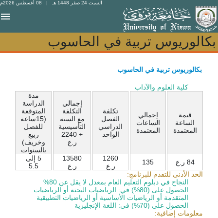
السبت 24 صفر 1448 هـ
| 08 أغسطس 2026م
بكالوريوس تربية في الحاسوب
بكالوريوس تربية في الحاسوب
بكالوريوس تربية في الحاسوب
كلية العلوم والآداب
مدة
إجمالي
الدراسة
تكلفة
التكلفة
المتوقعة
قيمة
إجمالي
الفصل
مع السنة
(15ساعة
الساعة
الساعات
الدراسي
التأسيسية
للفصل
المعتمدة
المعتمدة
الواحد
+ 2240
ربيع
ر.ع
وخريف)
بالسنوات
1260
13580
5 إلى
84 ر.ع
135
ر.ع
ر.ع
5.5
الحد الأدنى للتقدم للبرنامج:
النجاح في دبلوم التعليم العام بمعدل لا يقل عن 80%
الحصول على (80%) في: الرياضيات البحتة أو الرياضيات
المتقدمة أو الرياضيات الأساسية أو الرياضيات التطبيقية
الحصول على (70%) في: اللغة الإنجليزية
معلومات إضافية: