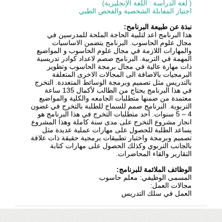
( لغة الدراسة : اللغة الإنجليزية)
اجتياز المفابلة الشخصية والفحص الطبي
نبذة عن طبيعة البرنامح:
هذا البرنامج اعد لتلبية الحاجة الملحة للمدرسين في
مجال علوم الحاسوب. البرنامج يتضمن الاساسيات
والمهارات اللازمة في مجال علوم الحاسوب و المواضيع
المهمة في التربية. البرنامج صصم لاعداد كوادر تدريسية
ذات مهارة عالية في مجال برمجة الحاسوب وتطوير
البرمجيات بالاضافة الى المجالات الاخرى المتعلقة
بالتدريس مثل تصميم وبرمجة الوسائط المتعددة. التخرج
في هذا البرنامج يحتاج من الطالب لأكمال 135 ساعة
معتمدة من ضمنها متطلبات الجامعه والكلية والمواضيع
التربوية. البرنامج صمم للسماح للطلبة بالتخرج في غضون
4 – 5 سنوات. أحد متطلبات التخرج في هذا البرنامج هو
انجاز مشروع التخرج على مدى سنة كاملة وهذا المشروع
يساعد الطلبة للحصول على مهارات عملية عديدة مثل
تصميم وبرمجة واختبار تطبيقات برمجية حقيقة ذات علاقة
بالجانب التربوي وكذلك الحصول على مهارات كتابة
التقارير والقاء المحاضرات.
الوظائف الملائمة للبرنامج:
المسمى الوظيفي: معلم حاسوب
مجالات العمل:
العمل في سلك التدريس