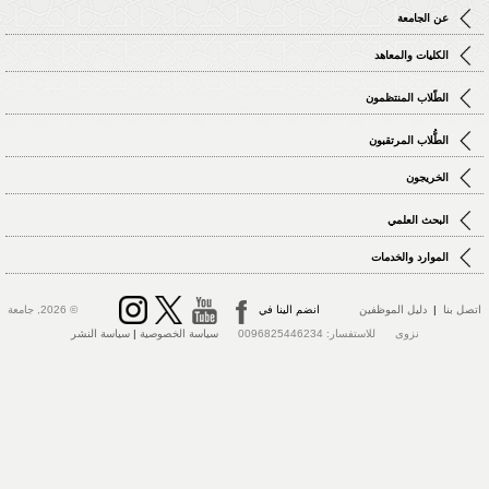
عن الجامعة
الكليات والمعاهد
الطّلاب المنتظمون
الطُّلاب المرتقبون
الخريجون
البحث العلمي
الموارد والخدمات
اتصل بنا
|
دليل الموظفين
انضم الينا في
© 2026, جامعة
نزوى للاستفسار: 0096825446234
سياسة الخصوصية
|
سياسة النشر