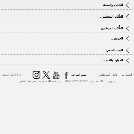
الكليات والمعاهد
الطّلاب المنتظمون
الطُّلاب المرتقبون
الخريجون
البحث العلمي
الموارد والخدمات
اتصل بنا
|
دليل الموظفين
انضم الينا في
© 2026, جامعة
نزوى للاستفسار: 0096825446234
سياسة الخصوصية
|
سياسة النشر