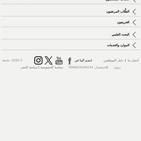
الطُّلاب المرتقبون
الخريجون
البحث العلمي
الموارد والخدمات
اتصل بنا
|
دليل الموظفين
انضم الينا في
© 2026, جامعة
نزوى للاستفسار: 0096825446234
سياسة الخصوصية
|
سياسة النشر