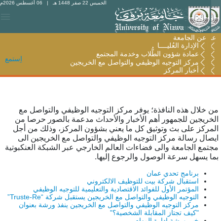
الخميس 22 صفر 1448 هـ
| 06 أغسطس 2026م
عن الجامعة
عن الجامعة
الإدارة العُليــــا
الإدارة العُليــــا
عمادة شؤون الطُّلاب وخدمة المجتمع
عمادة شؤون الطُّلاب وخدمة المجتمع
اِستمع
مركز التوجيه الوظيفي والتواصل مع الخريجين
مركز التوجيه الوظيفي والتواصل مع الخريجين
أخبار المركز
أخبار المركز
ن خلال هذه النافذة؛ يوفر مركز التوجيه الوظيفي والتواصل مع
لخريجين للجمهور أهم الأخبار والأحداث مدعمة بالصور حرصا من
لمركز على بث وتوثيق كل ما يعني بشؤون المركز، وذلك من أجل
يصال رسالة مركز التوجيه الوظيفي والتواصل مع الخريجين الى
جتمع الجامعة والى فضاءات العالم الخارجي عبر الشبكة العنكبوتية
ما يسهل سرعة الوصول والرجوع إليها.
برنامج تحدي عمان
استقبال شركة بيت للتوظيف الالكتروني
المؤتمر الأول للفوائد الاقتصادية والتعليمية للتوجيه الوظيفي
التوجيه الوظيفي والتواصل مع الخريجين يستقبل شركة “Truste-Re”
مركز التوجيه الوظيفي والتواصل مع الخريجين ينفذ ورشة بعنوان
"كيف تجتاز المقابلة الشخصية؟"
خبر ورشة إدارة المهام