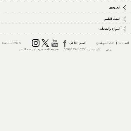
الخريجون
البحث العلمي
الموارد والخدمات
تصل بنا
|
دليل الموظفين
انضم الينا في
© 2026, جامعة
نزوى للاستفسار: 0096825446234
سياسة الخصوصية
|
سياسة النشر