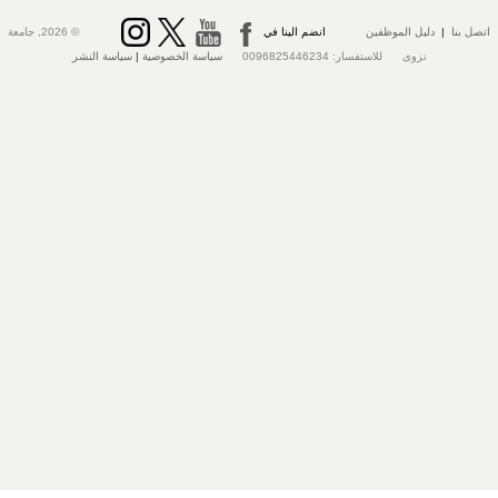
اتصل بنا
|
دليل الموظفين
انضم الينا في
© 2026, جامعة
نزوى للاستفسار: 0096825446234
سياسة الخصوصية
|
سياسة النشر