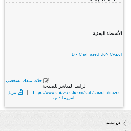
الحالة الاجتماعية: ....
الأنشطة البحثية
Dr- Chahrazed UoN CV.pdf
حدّث ملفك الشخصي
الرابط المباشر للصفحة:
|
https://www.unizwa.edu.om/staff/cas/chahrazed
تنزيل
السيرة الذاتية
عن الجامعة