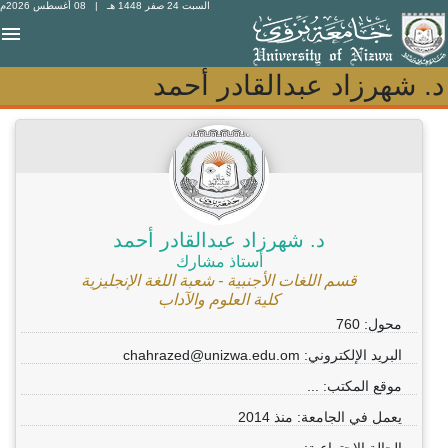
السبت 24 صفر 1448 هـ
| 08 أغسطس 2026م
د. شهرزاد عبدالقادر أحمد
د. شهرزاد عبدالقادر أحمد
د. شهرزاد عبدالقادر أحمد
أستاذ مشارك
قسم اللغات الأجنبية - شعبة اللغة الإنجليزية
كلية العلوم والآداب
محول: 760
البريد الإلكتروني: chahrazed@unizwa.edu.om
موقع المكتب: ...
يعمل في الجامعة: منذ 2014