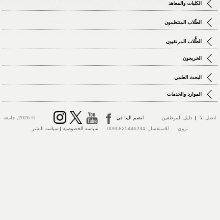
الكليات والمعاهد
الطّلاب المنتظمون
الطُّلاب المرتقبون
الخريجون
البحث العلمي
الموارد والخدمات
اتصل بنا
|
دليل الموظفين
انضم الينا في
© 2026, جامعة
نزوى للاستفسار: 0096825446234
سياسة الخصوصية
|
سياسة النشر